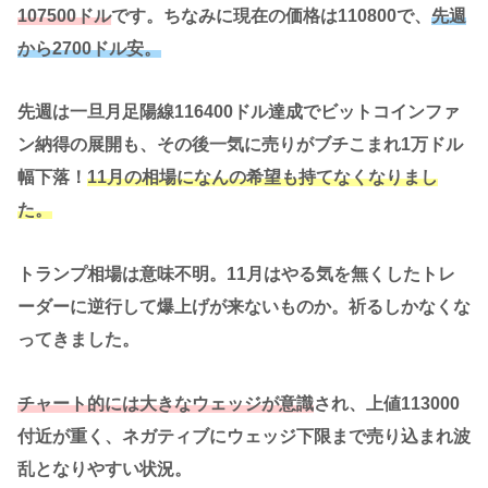
107500ドル
です。ちなみに現在の価格は110800で、
先週
から2700ドル安。
先週は一旦月足陽線116400ドル達成でビットコインファ
ン納得の展開も、その後一気に売りがブチこまれ1万ドル
幅下落！
11月の相場になんの希望も持てなくなりまし
た。
トランプ相場は意味不明。11月はやる気を無くしたトレ
ーダーに逆行して爆上げが来ないものか。祈るしかなくな
ってきました。
チャート的には大きなウェッジが意識
され、上値113000
付近が重く、ネガティブにウェッジ下限まで売り込まれ波
乱となりやすい状況。