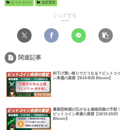
ビットコイン
仮想通貨
シェアする
関連記事
利下げ買い祭りでどうなる？ビットコイ
ン来週の展望【9/14-9/20 Bitcoin】
暴落恐怖感が広がるも価格回復の予想！
ビットコイン来週の展望【10/19-10/25
Bitcoin】