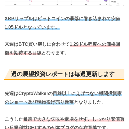
XRPリップルはビットコインの暴落に巻き込まれて安値
1.05ドルとなっています。
来週はBTC買い戻しに合わせて
1.29ドル程度への価格回
復を期待する目線
となります。
週の展望投資レポートは毎週更新します
先週はCryptoWalkerの
目線以上にえげつない機関投資家
のショート及び現物投げ売り暴落
となりました。
こうした
暴落で大きな失敗や退場をせず、しっかり安値買
い反発利益GETするのが本ブログの存在意義
です。