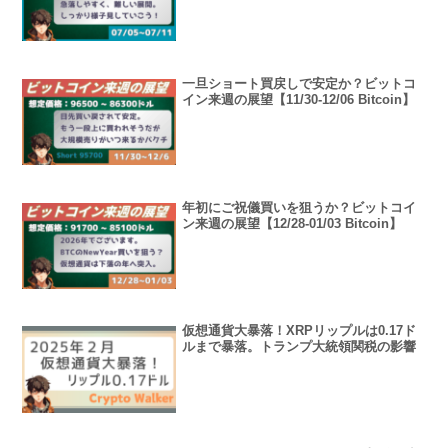
一旦ショート買戻しで安定か？ビットコ
イン来週の展望【11/30-12/06 Bitcoin】
年初にご祝儀買いを狙うか？ビットコイ
ン来週の展望【12/28-01/03 Bitcoin】
仮想通貨大暴落！XRPリップルは0.17ド
ルまで暴落。トランプ大統領関税の影響