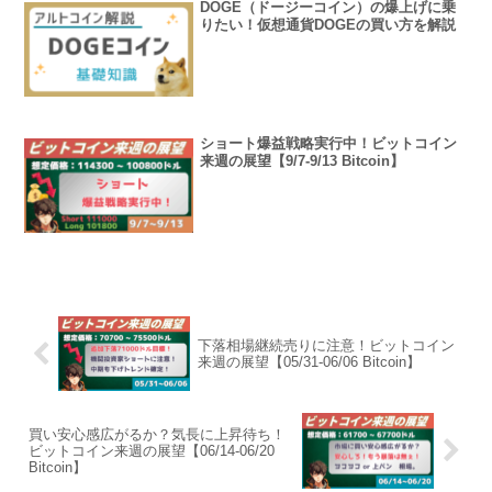
DOGE（ドージーコイン）の爆上げに乗
りたい！仮想通貨DOGEの買い方を解説
ショート爆益戦略実行中！ビットコイン
来週の展望【9/7-9/13 Bitcoin】
下落相場継続売りに注意！ビットコイン
来週の展望【05/31-06/06 Bitcoin】
買い安心感広がるか？気長に上昇待ち！
ビットコイン来週の展望【06/14-06/20
Bitcoin】