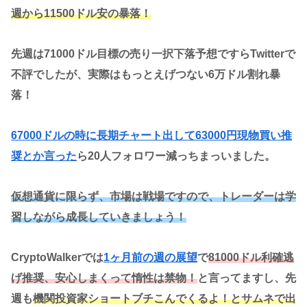
週から11500ドル安の暴落！
先週は71000ドル目標の売り一択下落予想ですらTwitterで
不評でしたが、実際はもっとえげつない6万ドル割れ暴
落！
67000ドルの時に長期チャート出して63000円現物買い推
奨とか言った
ら20人フォロワー減っちまっいました。
仮想通貨に限らず、市場は戦場ですので、トレーダーは学
習しながら成長していきましょう！
CryptoWalkerでは
1ヶ月前の週の展望
で
81000ドル利確逃
げ推奨、安心しまくって惰性は禁物！
と言ってますし、先
週も
機関投資家ショートブチこんでくるよ！とサムネで出