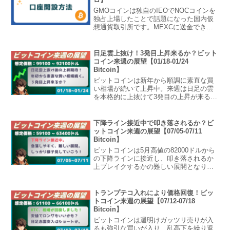
GMOコインは独自のIEOでNOCコインを
独占上場したことで話題になった国内仮
想通貨取引所です。MEXCに送金できな
い、1万円以上でないと出金できないこと
以外に特に問題はありません。本記事で
は、GMOコインの特徴や口座開設方法を
日足雲上抜け！3発目上昇来るか？ビット
解説します。...
コイン来週の展望【01/18-01/24
Bitcoin】
ビットコインは新年から順調に素直な買
い相場が続いて上昇中。来週は日足の雲
を本格的に上抜けて3発目の上昇が来るか
見ものとなります。XRPリップルなどア
ルトコインは先週不発ですが、同じく日
足赤雲上抜けの買いが入るか注目。ビッ
下降ライン接近中で叩き落されるか？ビ
トコイン週の展望20...
ットコイン来週の展望【07/05-07/11
Bitcoin】
ビットコインは5月高値の82000ドルから
の下降ラインに接近し、叩き落されるか
上ブレイクするかの難しい展開となりま
す。素直に様子見推奨！ビットコイン週
の展望2026年7月5日から2026年7月11日
までの想定レンジ来週のビットコイン想
トランプテコ入れにより価格回復！ビッ
定価格...
トコイン来週の展望【07/12-07/18
Bitcoin】
ビットコインは週明けガッツリ売りが入
るも強引な買いが入り、乱高下を繰り返