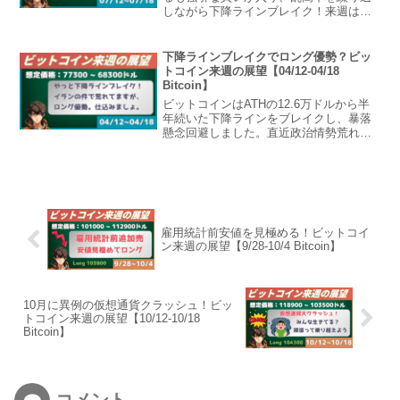
しながら下降ラインブレイク！来週は相
場が安定しやすい環境も、どうか。ビッ
トコイン週の展望2026年7月12日から
2026年7月18日までの想定レンジ来週の
下降ラインブレイクでロング優勢？ビッ
ビットコイン想...
トコイン来週の展望【04/12-04/18
Bitcoin】
ビットコインはATHの12.6万ドルから半
年続いた下降ラインをブレイクし、暴落
懸念回避しました。直近政治情勢荒れて
ますが、ロング優勢です。ビットコイン
週の展望2026年4月12日から2026年4月18
日までの想定レンジ来週のビットコイン
想定...
雇用統計前安値を見極める！ビットコイ
ン来週の展望【9/28-10/4 Bitcoin】
10月に異例の仮想通貨クラッシュ！ビッ
トコイン来週の展望【10/12-10/18
Bitcoin】