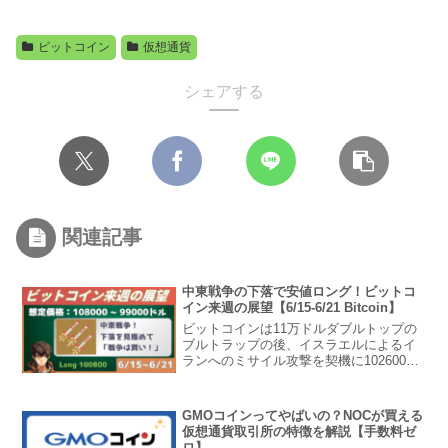
ビットコイン
仮想通貨
シェアする
関連記事
中東戦争の下落で安値ロング！ビットコ
イン来週の展望【6/15-6/21 Bitcoin】
ビットコインは11万ドルダブルトップの
ブルトラップの後、イスラエルによるイ
ランへのミサイル攻撃を契機に102600ド
ルまで急落！中東戦争により情勢不安が
続きそうである一方で、「戦争は買い」
で安値を見極めた仮想通貨ロングを狙っ
GMOコインってやばいの？NOCが買える
ていきます。ビッ...
仮想通貨取引所の特徴を解説【手数料ゼ
ロ】