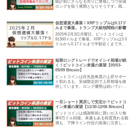
統計前にさらなる売りに警戒しつつ安値
ロングを狙う展開となりそうです。既存
ショートは利益出まくり勝利の流れに。
ビットコイン週の展望2025年9月28日か
ら2025年10月4日までの想定レンジ来週
仮想通貨大暴落！XRPリップルは0.17ド
のビットコ...
ルまで暴落。トランプ大統領関税の影響
2025年2月3日月曜日、ビットコインは
91300ドルまで暴落。XRPリップルは3.0
ドルから0.17ドルまで半額近くまで大暴
落しました。CryptoWalkerでは緊急で今
後の展望について分析します。ビットコ
イン、アルトコイン含め暗号資産...
短期ロングトレードでオイシイ相場が続
く！ビットコイン来週の展望【05/03-
05/09 Bitcoin】
ビットコインは目先急角度の上昇サポー
ト割れるも、安値限定的で上昇相場を維
持しています。ロング優勢は続いていま
すので、引き続き楽しめそうです。ビッ
トコイン週の展望2026年5月03日から
2026年5月9日までの想定レンジ来週のビ
一旦ショート買戻しで安定か？ビットコ
ットコイン想定...
イン来週の展望【11/30-12/06 Bitcoin】
ビットコインは感謝祭前に買いが入り無
事9万ドル回復。来週もある程度買わる観
測も、下降ライン付近の急落に注意した
いところ。バブル終了観測でショート優
勢も12月の乱高下波乱はあるか。ビット