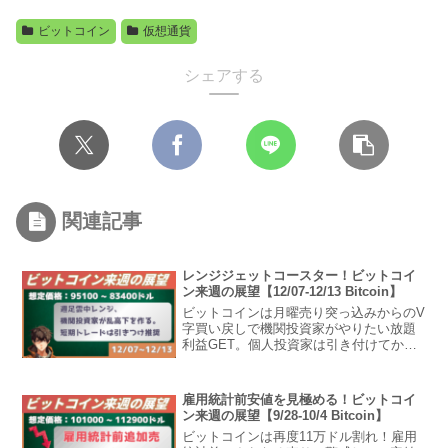
ビットコイン
仮想通貨
シェアする
関連記事
レンジジェットコースター！ビットコイ
ン来週の展望【12/07-12/13 Bitcoin】
ビットコインは月曜売り突っ込みからのV
字買い戻しで機関投資家がやりたい放題
利益GET。個人投資家は引き付けてから
のトレードでやられないように注意！ビ
ットコイン週の展望2025年12月07日から
2025年12月13日までの想定レンジ来週の
雇用統計前安値を見極める！ビットコイ
ビッ...
ン来週の展望【9/28-10/4 Bitcoin】
ビットコインは再度11万ドル割れ！雇用