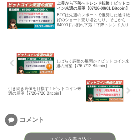
コイン週の展望2025年11月23日から2025
上昇から下落へトレンド転換！ビットコ
年11月...
イン来週の展望【07/26-08/01 Bitcoin】
BTCは先週のレポートで推奨した通り絶
好のショート売り場となり、そこから
64000ドル割れ下落！下降トレンド入り。
ロングは一旦様子見で、ショート戦略を
解説していきます！ビットコイン週の展
望2026年7月26日から2026年8月01日まで
の想...
しばらく調整の展開か？ビットコイン来
週の展望【7/6-7/12 Bitcoin】
引き続き高値を目指す！ビットコイン来
週の展望【7/20-7/26 Bitcoin】
コメント
コメントを書き込む